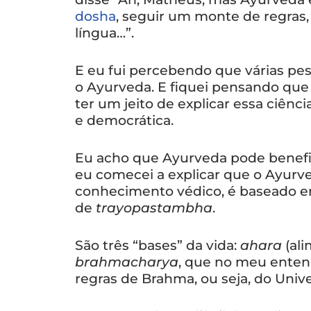
dosha
, seguir um monte de regras, 
língua…”.
E eu fui percebendo que várias pe
o Ayurveda. E fiquei pensando que
ter um jeito de explicar essa ciênc
e democrática.
Eu acho que Ayurveda pode benefic
eu comecei a explicar que o Ayurv
conhecimento védico, é baseado em
de
trayopastambha
.
São três “bases” da vida:
ahara
(ali
brahmacharya
, que no meu enten
regras de Brahma, ou seja, do Unive