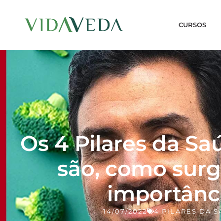
CURSOS
Os 4 Pilares da Sa
são, como surg
importânc
14/07/2022
4 PILARES DA 