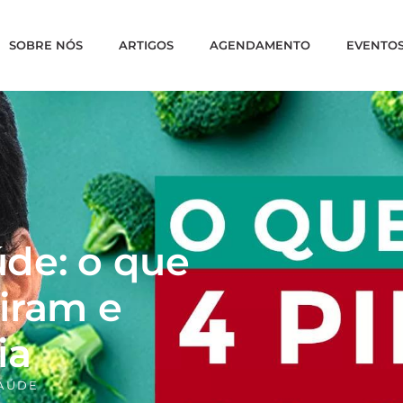
SOBRE NÓS
ARTIGOS
AGENDAMENTO
EVENTO
úde: o que
iram e
ia
SAÚDE