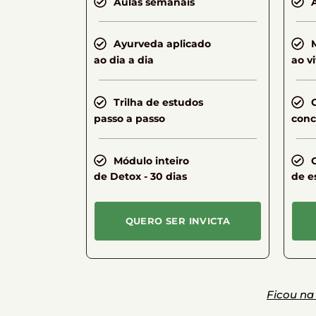
Aulas semanais
Ayurveda aplicado
ao dia a dia
ao v
Trilha de estudos
passo a passo
conc
Módulo inteiro
de Detox - 30 dias
de e
QUERO SER INVICTA
Ficou na