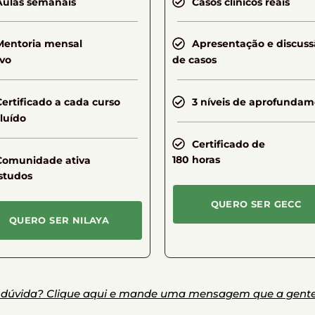
Aulas semanais
Casos clínicos reais
Mentoria mensal
Apresentação e discuss
ivo
de casos
Certificado a cada curso
3 níveis de aprofunda
luído
Certificado de
Comunidade ativa
180 horas
studos
QUERO SER GECC
QUERO SER NILAYA
 dúvida? Clique aqui e mande uma mensagem que a gente