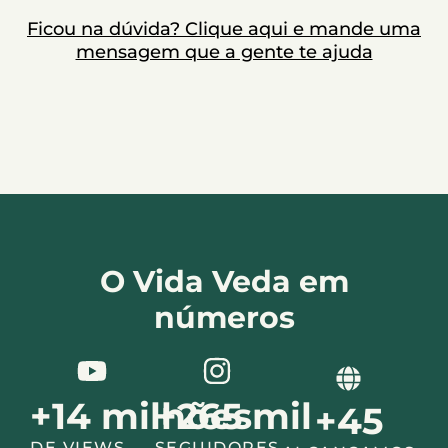
Ficou na dúvida? Clique aqui e mande uma
mensagem que a gente te ajuda
O Vida Veda em
números
+
14
milhões
+
265
mil
+
45
DE VIEWS
SEGUIDORES