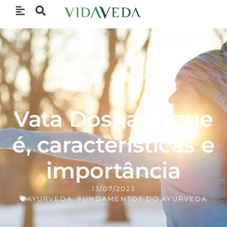
Vata Dosha: o que
é, características e
importância
13/07/2023
AYURVEDA
,
FUNDAMENTOS DO AYURVEDA