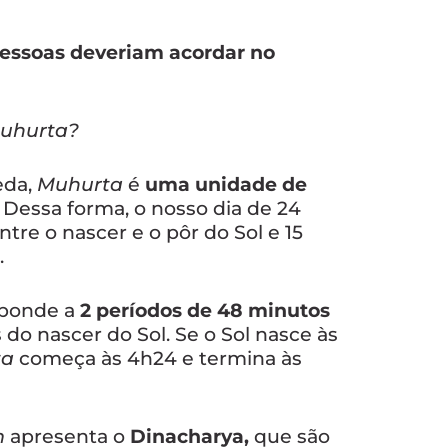
pessoas deveriam acordar no
Muhurta?
eda,
Muhurta
é
uma unidade de
.
Dessa forma, o nosso dia de 24
ntre o nascer e o pôr do Sol e 15
.
sponde a
2 períodos de 48 minutos
o nascer do Sol. Se o Sol nasce às
ta
começa às 4h24 e termina às
m
apresenta o
D
inacharya,
que são