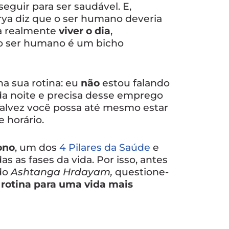
seguir para ser saudável. E,
rya diz que o ser humano deveria
ra realmente
viver o dia
,
o ser humano é um bicho
a sua rotina: eu
não
estou falando
da noite e precisa desse emprego
Talvez você possa até mesmo estar
 horário.
ono
, um dos
4 Pilares da Saúde
e
 as fases da vida. Por isso, antes
 do
Ashtanga Hrdayam,
questione-
rotina para uma vida mais