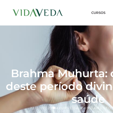
CURSOS
Brahma Muhurta: 
deste período divi
saúde
12/07/2023
AYURVEDA
,
FUNDAMENTOS