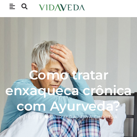
Como tratar
enxaqueca crônica
com Ayurveda?
11/10/2023
AYURVEDA
,
KAYA CHIKITSA