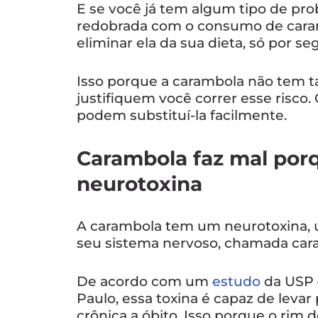
E se você já tem algum tipo de pro
redobrada com o consumo de carambo
eliminar ela da sua dieta, só por se
Isso porque a carambola não tem t
justifiquem você correr esse risco.
podem substituí-la facilmente.
Carambola faz mal po
neurotoxina
A carambola tem um neurotoxina, u
seu sistema nervoso, chamada cara
De acordo com um
estudo
da USP 
Paulo, essa toxina é capaz de levar
crônica a óbito. Isso porque o rim d