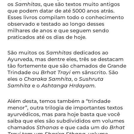
os
Samhitas
, que são textos muito antigos
que podem datar de até 5000 anos atrás.
Esses livros compilam todo o conhecimento
observado e testado ao longo desses
milhares de anos e que seguem sendo
praticados até os dias de hoje.
São muitos os
Samhitas
dedicados ao
Ayurveda, mas dentre eles, três se destacam
tão fortemente que são chamados de Grande
Trindade ou
Brhat Trayi
em sânscrito. São
eles o
Charaka Samhita
, o
Sushruta
Samhita
e o
Ashtanga Hrdayam
.
Além desta, temos também a “trindade
menor”, outra trilogia de importantes textos
ayurvédicos, mas para hoje basta que você
saiba que eles são subdivididos em volumes
chamados
Sthanas
e que cada um do
Brhat
Trayi
tem um
Sharira Sthana
, volume