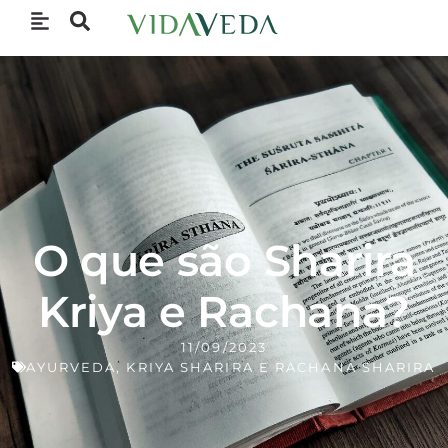
O que são Sharira
Kriya e Rachana?
11/09/2023
AYURVEDA
,
KRIYA SHARIRA E RACHANA SHARIRA