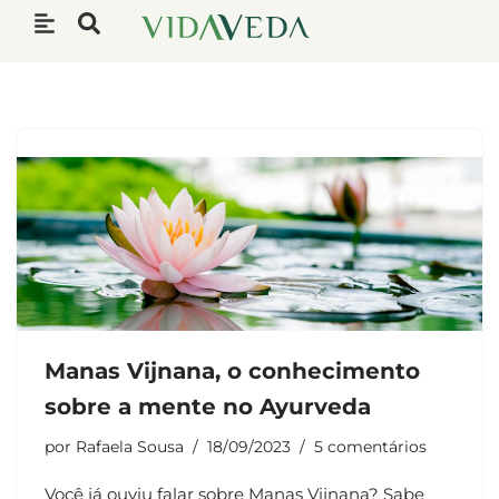
Pular
para
o
conteúdo
Manas Vijnana, o conhecimento
sobre a mente no Ayurveda
por
Rafaela Sousa
18/09/2023
5 comentários
Você já ouviu falar sobre Manas Vijnana? Sabe