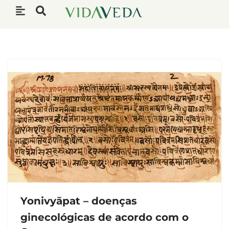
Pular
para
o
conteúdo
Yonivyāpat – doenças
ginecológicas de acordo com o