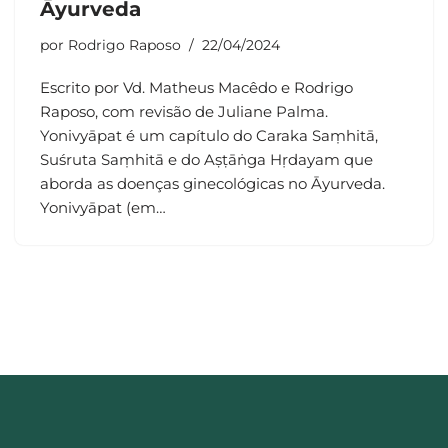
Āyurveda
por
Rodrigo Raposo
22/04/2024
Escrito por Vd. Matheus Macêdo e Rodrigo
Raposo, com revisão de Juliane Palma.
Yonivyāpat é um capítulo do Caraka Saṃhitā,
Suśruta Saṃhitā e do Aṣṭāṅga Hṛdayam que
aborda as doenças ginecológicas no Āyurveda.
Yonivyāpat (em…